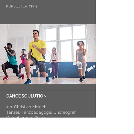
KURSLEITER:
Chris
DANCE SOULUTION
Inh. Christian Meirich
Tänzer/Tanzpädagoge/Choreograf
Gutenbergstraße 2a
87600 Kaufbeuren