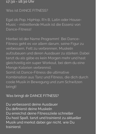
17:30 - 18:30 Uhr
Was ist DANCE FITNESS?
Egal ob Pop, HipHop, R'n B, Latin oder House-
Music - mitreißende Musik ist die Essenz von
Dance-Fitness!
Hierbei ist der Name Programm! Bei Dance-
Fitness geht es vor allem darum, seine Figur zu
verbessern, Fett zu verbrennen, Muskeln
aufzubauen und deren Ausdauer zu stärken. Dabei
tanzt du als gäbe es kein Morgen mehr und hast
gleichzeitig ein super Workout, bei dem du eine
Menge Kalorien verbrennst.
Somit ist Dance-Fitness die ultimative
Kombination aus Tanz und Fitness, die dich durch
coole Musik in Bewegung und zum Schwitzen
bringt!
Was bringt dir DANCE FITNESS?
Du verbesserst deine Ausdauer
Du definierst deine Muskeln
Du erreichst deine Fitnessziele schneller
Du hast Spaß, tanzt und trainierst zu aktueller
Musik und merkst dabei gar nicht, wie Du
trainierst